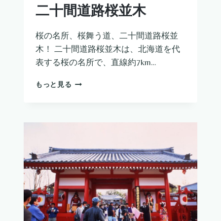
二十間道路桜並木
桜の名所、桜舞う道、二十間道路桜並
木！ 二十間道路桜並木は、北海道を代
表する桜の名所で、直線約7km…
二
もっと見る
十
間
道
路
桜
並
木