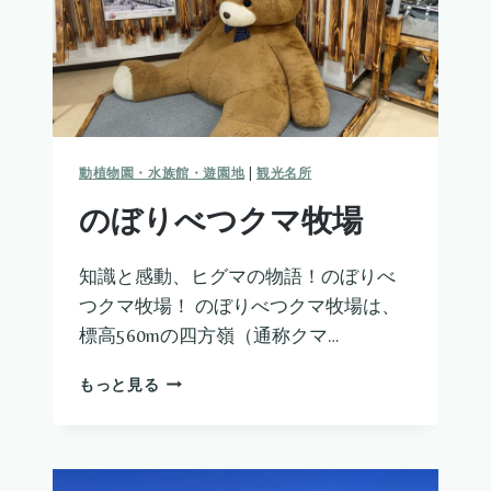
動植物園・水族館・遊園地
|
観光名所
のぼりべつクマ牧場
知識と感動、ヒグマの物語！のぼりべ
つクマ牧場！ のぼりべつクマ牧場は、
標高560mの四方嶺（通称クマ…
の
もっと見る
ぼ
り
べ
つ