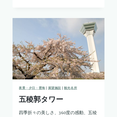
館
山
夜景・夕日・雲海
|
展望施設
|
観光名所
五稜郭タワー
四季折々の美しさ、360度の感動、五稜