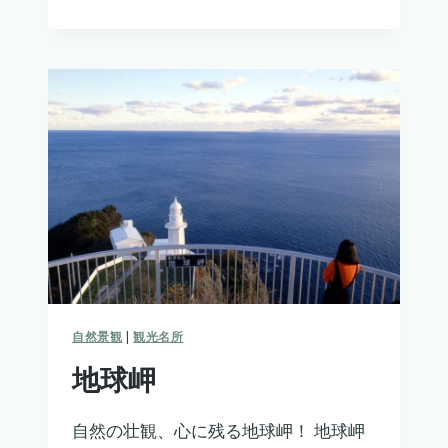
和
新
山
自然景観
|
観光名所
地球岬
自然の壮観、心に残る地球岬！ 地球岬