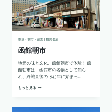
市場・朝市・産直
|
観光名所
函館朝市
地元の味と文化、函館朝市で体験！ 函
館朝市は、函館市の名物として知ら
れ、終戦直後の1945年に始まっ…
函
もっと見る
館
朝
市