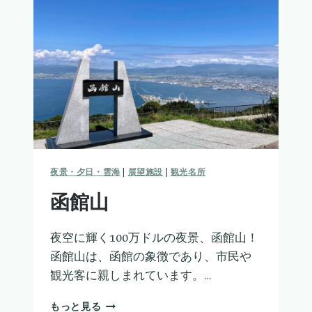
夜景・夕日・雲海
|
展望施設
|
観光名所
函館山
夜空に輝く100万ドルの夜景、函館山！
函館山は、函館の象徴であり、市民や
観光客に親しまれています。…
函
もっと見る