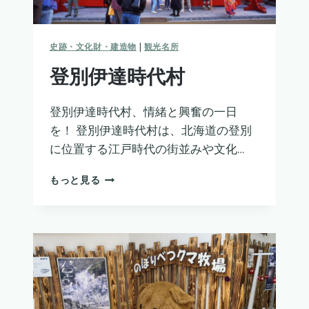
史跡・文化財・建造物
|
観光名所
登別伊達時代村
登別伊達時代村、情緒と興奮の一日
を！ 登別伊達時代村は、北海道の登別
に位置する江戸時代の街並みや文化…
登
もっと見る
別
伊
達
時
代
村