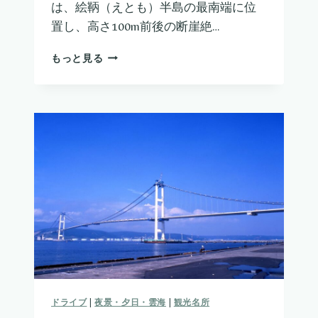
は、絵鞆（えとも）半島の最南端に位
置し、高さ100m前後の断崖絶…
地
もっと見る
球
岬
ドライブ
|
夜景・夕日・雲海
|
観光名所