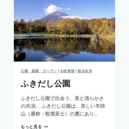
公園・庭園・ガーデン
|
自然景観
|
観光名所
ふきだし公園
ふきだし公園で出会う、美と清らかさ
の共演。 ふきだし公園は、美しい羊蹄
山（通称：蝦夷富士）の麓にあり…
ふ
もっと見る