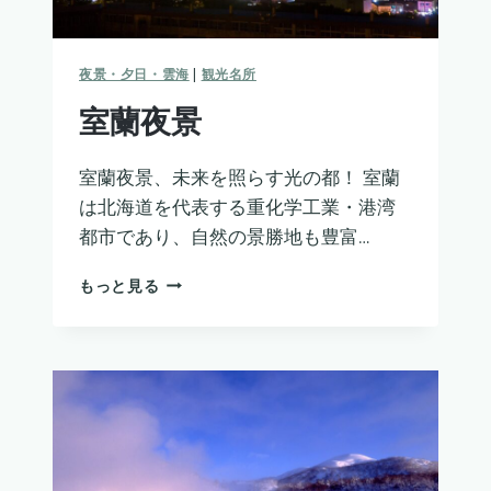
夜景・夕日・雲海
|
観光名所
室蘭夜景
室蘭夜景、未来を照らす光の都！ 室蘭
は北海道を代表する重化学工業・港湾
都市であり、自然の景勝地も豊富…
室
もっと見る
蘭
夜
景