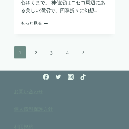
心ゆくまで。 神仙沼はニセコ周辺にあ
る美しい湖沼で、四季折々に幻想…
神
もっと見る
仙
沼
ペ
次
1
2
3
4
ー
の
ペ
ジ
ー
ナ
お問い合わせ
ジ
ビ
個人情報保護方針
ゲ
ー
利用規約