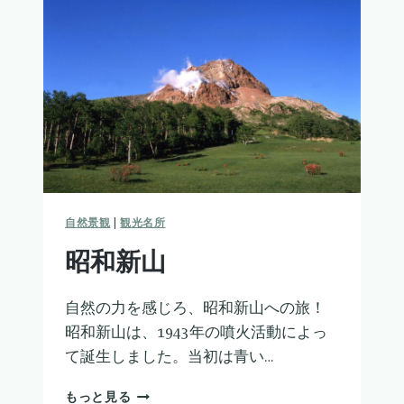
ク
マ
牧
場
自然景観
|
観光名所
昭和新山
自然の力を感じろ、昭和新山への旅！
昭和新山は、1943年の噴火活動によっ
て誕生しました。当初は青い…
昭
もっと見る