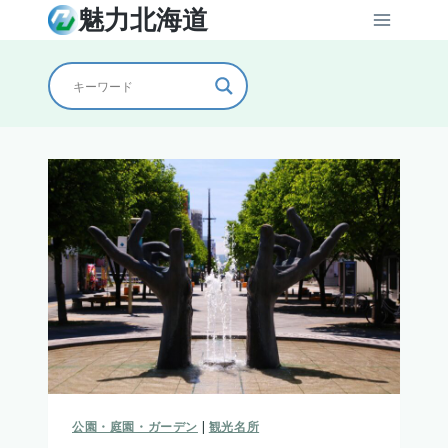
内
魅力北海道
容
を
ス
キ
ッ
プ
公園・庭園・ガーデン
|
観光名所