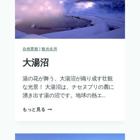
自然景観
|
観光名所
大湯沼
湯の花が舞う、大湯沼が織り成す壮観
な光景！ 大湯沼は、チセヌプリの麓に
湧き出す湯の沼です。地球の熱エ…
大
もっと見る
湯
沼