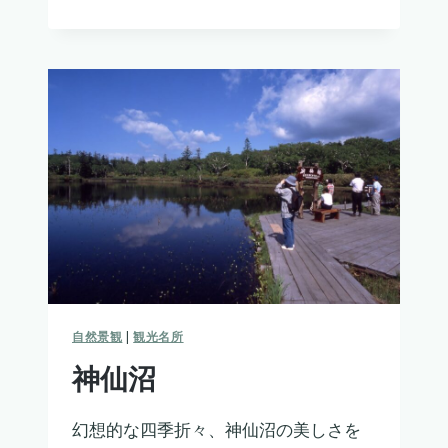
き
だ
し
公
園
自然景観
|
観光名所
神仙沼
幻想的な四季折々、神仙沼の美しさを