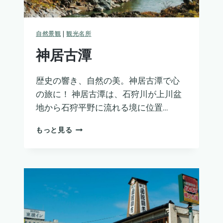
自然景観
|
観光名所
神居古潭
歴史の響き、自然の美。神居古潭で心
の旅に！ 神居古潭は、石狩川が上川盆
地から石狩平野に流れる境に位置…
神
もっと見る
居
古
潭