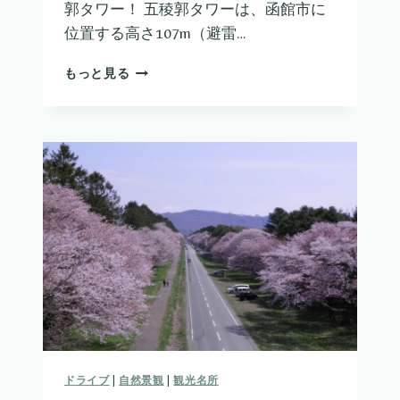
郭タワー！ 五稜郭タワーは、函館市に
位置する高さ107m（避雷…
五
もっと見る
稜
郭
タ
ワ
ー
ドライブ
|
自然景観
|
観光名所