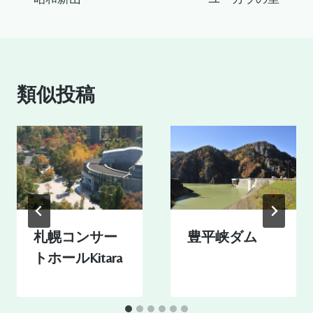
稿
ナ
ビ
類似投稿
ゲ
ー
シ
ョ
ン
札幌コンサー
豊平峡ダム
トホールKitara