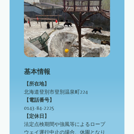
基本情報
【所在地】
北海道登別市登別温泉町224
【電話番号】
0143-84-2225
【
定休
日】
法定点検期間や強風等によるロープ
ウェイ運行中止の場合、休園となり