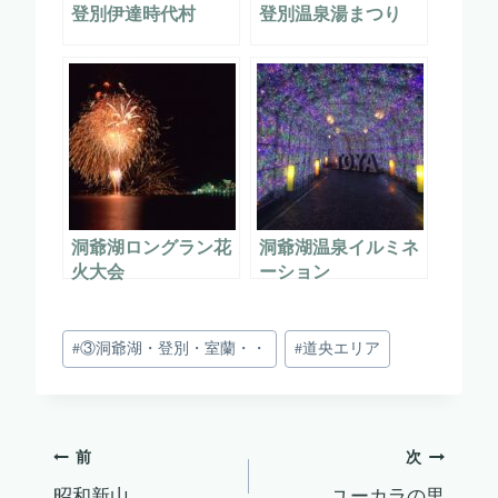
登別伊達時代村
登別温泉湯まつり
洞爺湖ロングラン花
洞爺湖温泉イルミネ
火大会
ーション
投
#
③洞爺湖・登別・室蘭・・
#
道央エリア
稿
タ
グ:
投
前
次
昭和新山
ユーカラの里