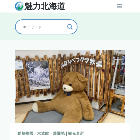
内
魅力北海道
容
を
ス
キ
ッ
プ
動植物園・水族館・遊園地
|
観光名所