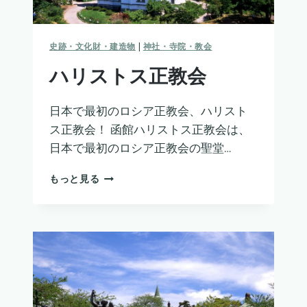
史跡・文化財・建造物
|
神社・寺院・教会
ハリストス正教会
日本で最初のロシア正教会、ハリスト
ス正教会！ 函館ハリストス正教会は、
日本で最初のロシア正教会の聖堂…
ハ
もっと見る
リ
ス
ト
ス
正
教
会