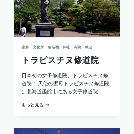
史跡・文化財・建造物
|
神社・寺院・教会
トラピスチヌ修道院
日本初の女子修道院、トラピスチヌ修
道院！ 天使の聖母トラピスチヌ修道院
は北海道函館市にある女子修道院…
ト
もっと見る
ラ
ピ
ス
チ