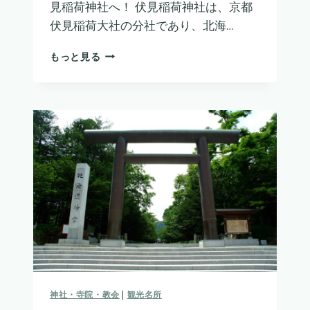
見稲荷神社へ！ 伏見稲荷神社は、京都
伏見稲荷大社の分社であり、北海…
伏
もっと見る
見
稲
荷
神
社
神社・寺院・教会
|
観光名所