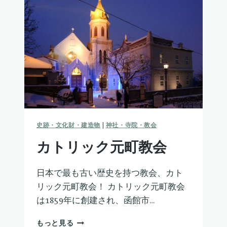
ヌ
修
道
院
史跡・文化財・建造物
|
神社・寺院・教会
カトリック元町教会
日本で最も古い歴史を持つ教会、カト
リック元町教会！ カトリック元町教会
は1859年に創建され、函館市…
カ
もっと見る