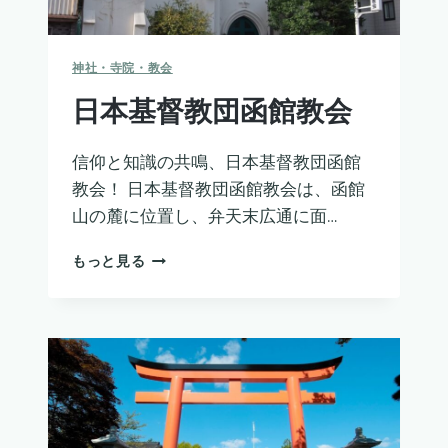
神社・寺院・教会
日本基督教団函館教会
信仰と知識の共鳴、日本基督教団函館
教会！ 日本基督教団函館教会は、函館
山の麓に位置し、弁天末広通に面…
日
もっと見る
本
基
督
教
団
函
館
教
会