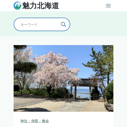
内
魅力北海道
容
を
ス
キ
ッ
プ
神社・寺院・教会