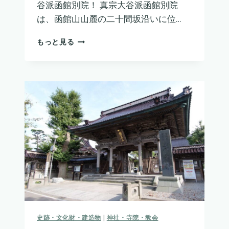
谷派函館別院！ 真宗大谷派函館別院
は、函館山山麓の二十間坂沿いに位…
真
もっと見る
宗
大
谷
派
函
館
別
院
史跡・文化財・建造物
|
神社・寺院・教会