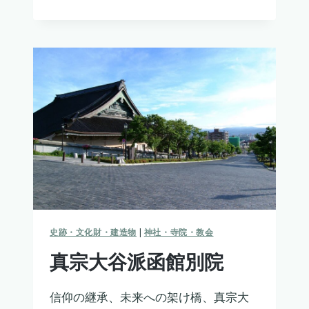
ヨ
ハ
ネ
教
会
史跡・文化財・建造物
|
神社・寺院・教会
真宗大谷派函館別院
信仰の継承、未来への架け橋、真宗大