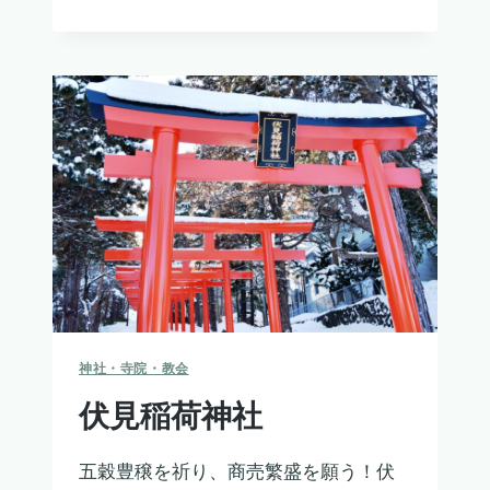
ト
リ
ッ
ク
元
町
教
会
神社・寺院・教会
伏見稲荷神社
五穀豊穣を祈り、商売繁盛を願う！伏