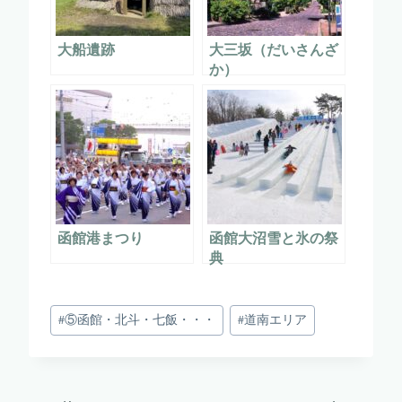
大船遺跡
大三坂（だいさんざ
か）
函館港まつり
函館大沼雪と氷の祭
典
投
#
⑤函館・北斗・七飯・・・
#
道南エリア
稿
タ
グ: