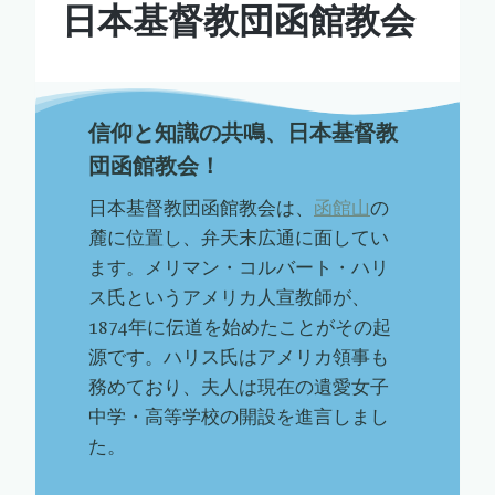
日本基督教団函館教会
信仰と知識の共鳴、日本基督教
団函館教会！
日本基督教団函館教会は、
函館山
の
麓に位置し、弁天末広通に面してい
ます。メリマン・コルバート・ハリ
ス氏というアメリカ人宣教師が、
1874年に伝道を始めたことがその起
源です。ハリス氏はアメリカ領事も
務めており、夫人は現在の遺愛女子
中学・高等学校の開設を進言しまし
た。