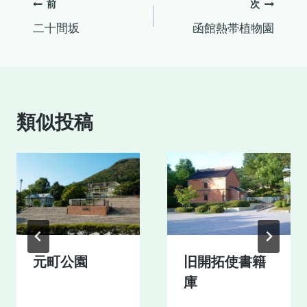
投
前
次
二十間坂
函館熱帯植物園
稿
ナ
ビ
類似投稿
ゲ
ー
シ
ョ
ン
元町公園
旧開拓使書籍
庫