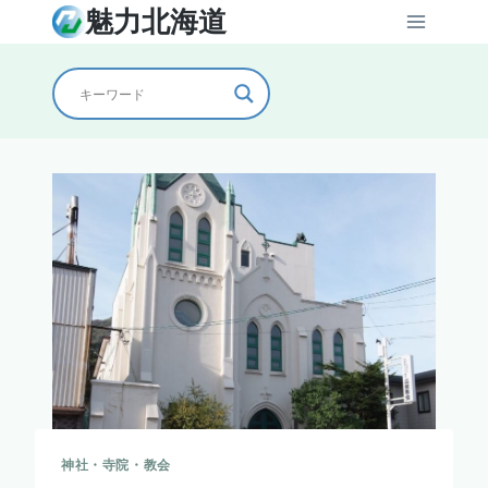
内
魅力北海道
容
を
ス
キ
ッ
プ
神社・寺院・教会