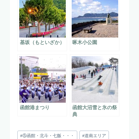
基坂（もといざか）
啄木小公園
函館港まつり
函館大沼雪と氷の祭
典
投
#
⑤函館・北斗・七飯・・・
#
道南エリア