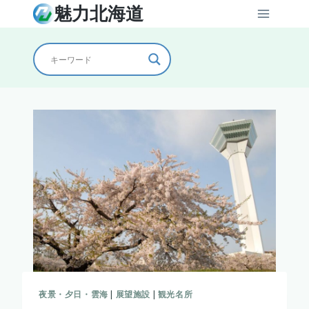
内
魅力北海道
容
を
ス
キ
ッ
プ
夜景・夕日・雲海
|
展望施設
|
観光名所