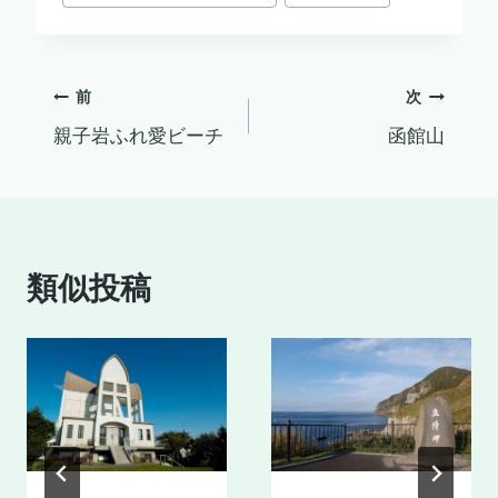
稿
タ
グ:
投
前
次
親子岩ふれ愛ビーチ
函館山
稿
ナ
ビ
類似投稿
ゲ
ー
シ
ョ
ン