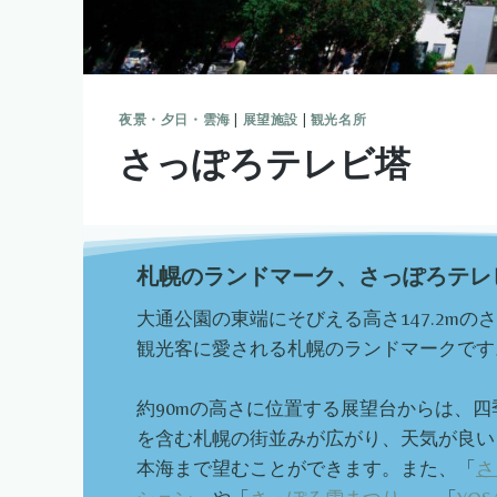
夜景・夕日・雲海
|
展望施設
|
観光名所
さっぽろテレビ塔
札幌のランドマーク、さっぽろテレ
大通公園の東端にそびえる高さ147.2m
観光客に愛される札幌のランドマークです
約90mの高さに位置する展望台からは、
を含む札幌の街並みが広がり、天気が良い
本海まで望むことができます。また、「
さ