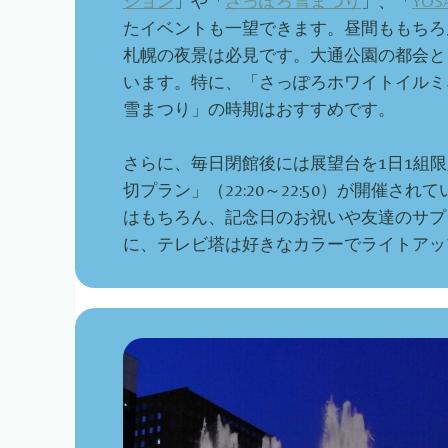
ション
」や「
さっぽろ雪まつり
」、「
YO
たイベントも一望できます。昼間ももちろ
札幌の夜景は必見です。大通公園の都会と
います。特に、「さっぽろホワイトイルミ
雪まつり」の時期はおすすめです。
さらに、毎日閉館後には展望台を1日1組限
切プラン」（22:20～22:50）が開催さ
はもちろん、記念日のお祝いや友達のサプ
に、テレビ塔は好きなカラーでライトアッ