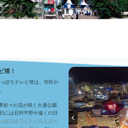
ビ塔！
のさっぽろテレビ塔は、市民や
。
四季折々の花が咲く大通公園
日には石狩平野や遠くの日
っぽろホワイトイルミネー