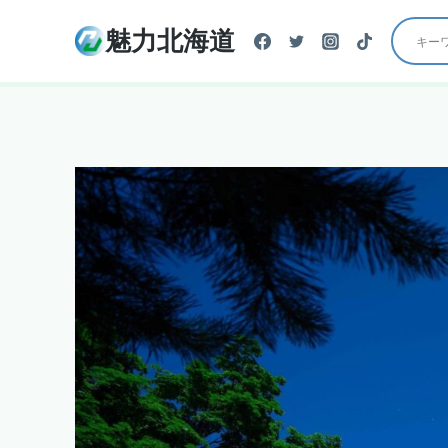
内
魅力北海道
容
を
ス
キ
ッ
プ