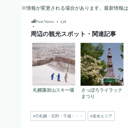
※情報が変更される場合があります。最新情報
Post Views:
136
周辺の観光スポット・関連記事
札幌藻岩山スキー場
さっぽろライラック
まつり
投
#
①札幌・石狩・千歳・・・
#
道央エリア
稿