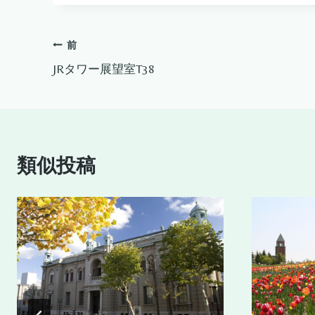
タ
グ:
投
前
JRタワー展望室T38
稿
ナ
ビ
類似投稿
ゲ
ー
シ
ョ
ン