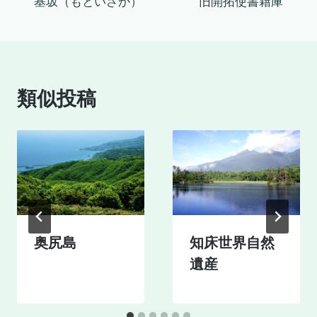
基坂（もといざか）
旧開拓使書籍庫
稿
ナ
ビ
類似投稿
ゲ
ー
シ
ョ
ン
奥尻島
知床世界自然
遺産