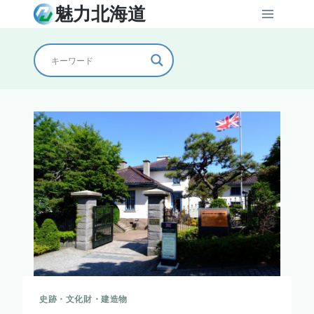
内
魅力北海道
容
を
ス
キ
ッ
プ
史跡・文化財・建造物