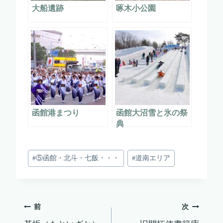
大船遺跡
啄木小公園
函館港まつり
函館大沼雪と氷の祭
典
投
#
⑤函館・北斗・七飯・・・
#
道南エリア
稿
タ
グ:
投
前
次