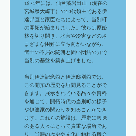
1871年には、仙台藩岩出山（現在の
宮城県大崎市）の10代領主である伊
達邦直と家臣たちによって、当別町
の開拓が始まりました。彼らは原始
林を切り開き、水害や冷害などのさ
まざまな困難に立ち向かいながら、
武士の不屈の闘魂と固い団結の力で
当別の基盤を築き上げました。
当別伊達記念館と伊達邸別館では、
この開拓の歴史を垣間見ることがで
きます。展示されている品々や資料
を通じて、開拓時代の当別町の様子
や伊達家の関わりを知ることができ
ます。これらの施設は、歴史に興味
のある人々にとって貴重な場所であ
り、当時の歴史や文化に触れる機会