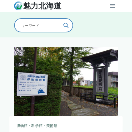
内
魅力北海道
容
を
ス
キ
ッ
プ
博物館・科学館・美術館