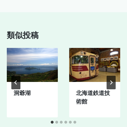
稿
ナ
ビ
類似投稿
ゲ
ー
シ
ョ
ン
洞爺湖
北海道鉄道技
術館