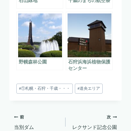
石山緑地
千歳のまちの航空祭
野幌森林公園
石狩浜海浜植物保護
センター
投
#
①札幌・石狩・千歳・・・
#
道央エリア
稿
タ
グ:
投
前
次
当別ダム
レクサンド記念公園