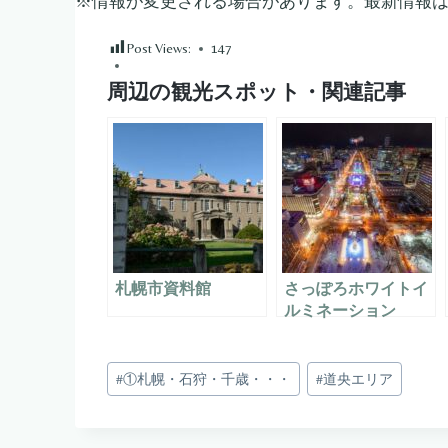
※情報が変更される場合があります。最新情報
Post Views:
147
周辺の観光スポット・関連記事
札幌市資料館
さっぽろホワイトイ
ルミネーション
投
#
①札幌・石狩・千歳・・・
#
道央エリア
稿
タ