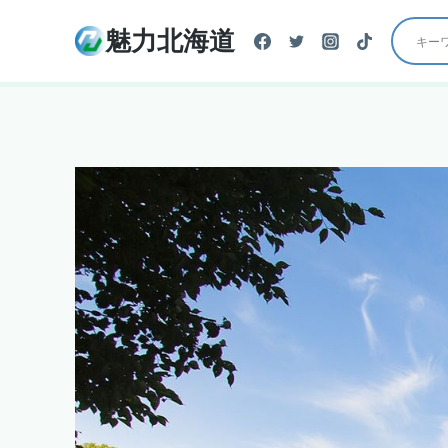
内
魅力北海道
容
を
ス
キ
ッ
プ