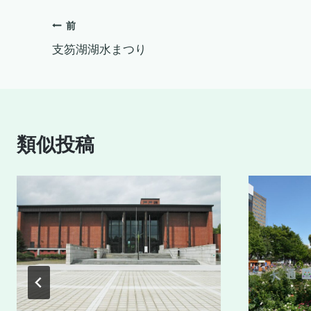
グ:
投
前
支笏湖湖水まつり
稿
ナ
ビ
類似投稿
ゲ
ー
シ
ョ
ン