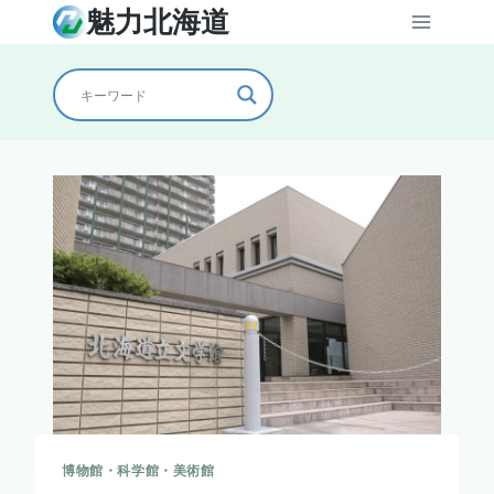
内
魅力北海道
容
を
ス
キ
ッ
プ
博物館・科学館・美術館