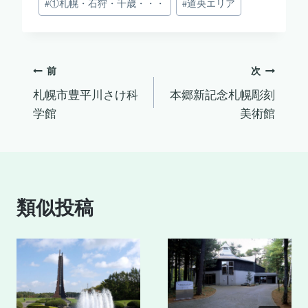
#
①札幌・石狩・千歳・・・
#
道央エリア
稿
タ
グ:
投
前
次
札幌市豊平川さけ科
本郷新記念札幌彫刻
稿
学館
美術館
ナ
ビ
ゲ
類似投稿
ー
シ
ョ
ン