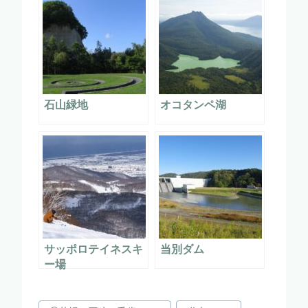
石山緑地
オコタンペ湖
サッポロテイネスキ
当別ダム
ー場
投