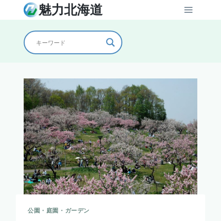
内
魅力北海道
容
を
ス
キ
ッ
プ
公園・庭園・ガーデン