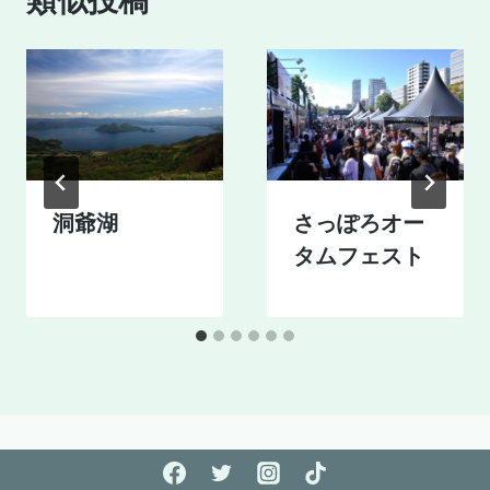
ー
シ
ョ
ン
洞爺湖
さっぽろオー
タムフェスト