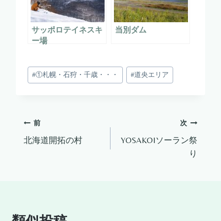
サッポロテイネスキ
当別ダム
ー場
投
#
①札幌・石狩・千歳・・・
#
道央エリア
稿
タ
グ:
投
前
次
北海道開拓の村
YOSAKOIソーラン祭
稿
り
ナ
ビ
ゲ
類似投稿