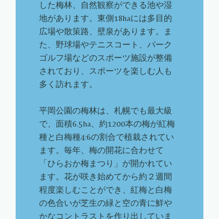
した梅林、自然観察ができる池や湿
地があります。東側18haには多目的
広場や散策路、壁泉があります。ま
た、野球場やテニスコート、パーク
ゴルフ場などのスポーツ施設が整備
されており、スポーツを楽しむ人も
多く訪れます。
平岡公園の梅林は、札幌でも最大級
で、面積6.5ha、約1200本の梅が紅梅
種と白梅種4:6の割合で植栽されてい
ます。毎年、梅の開花に合わせて
「ひらおか梅まつり」が開かれてい
ます。花が咲き始めてから約２週間
程度楽しむことができ、紅梅と白梅
の色合いが芝生の緑と空の青に鮮や
かなコントラストを作り出していま