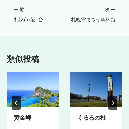
グ:
投
前
次
札幌市時計台
札幌雪まつり資料館
稿
ナ
ビ
類似投稿
ゲ
ー
シ
ョ
ン
黄金岬
くるるの杜