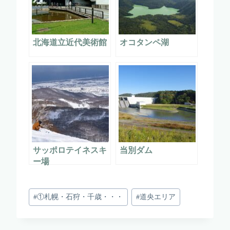
北海道立近代美術館
オコタンペ湖
サッポロテイネスキ
当別ダム
ー場
投
#
①札幌・石狩・千歳・・・
#
道央エリア
稿
タ