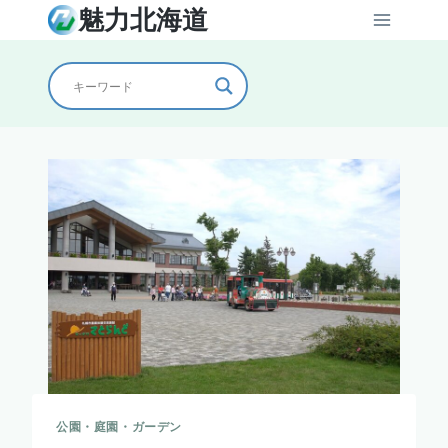
内
魅力北海道
容
を
ス
キ
ッ
プ
公園・庭園・ガーデン